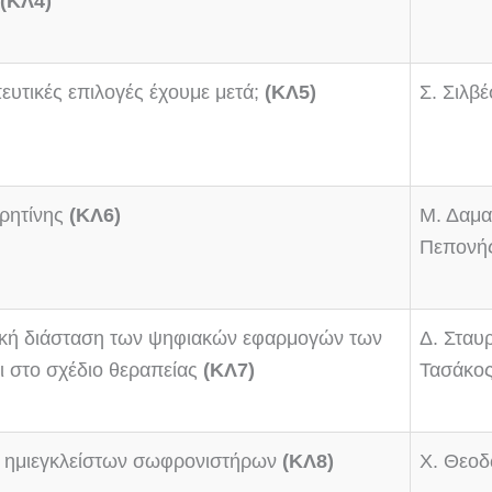
(ΚΛ4)
ευτικές επιλογές έχουμε μετά;
(ΚΛ5)
Σ. Σιλβ
 ρητίνης
(ΚΛ6)
Μ. Δαμα
Πεπονής
ρική διάσταση των ψηφιακών εφαρμογών των
Δ. Σταυ
 στο σχέδιο θεραπείας
(ΚΛ7)
Τασάκο
αι ημιεγκλείστων σωφρονιστήρων
(ΚΛ8)
Χ. Θεοδ