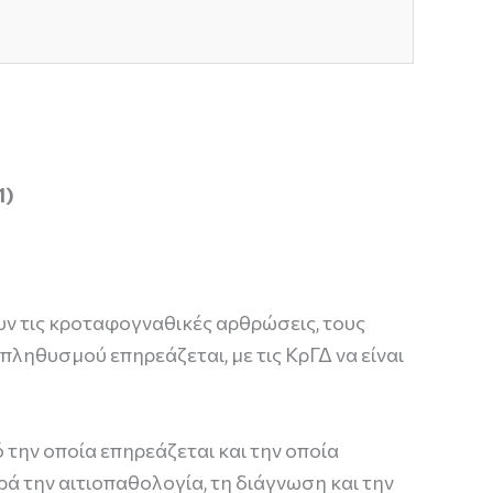
1)
υν τις κροταφογναθικές αρθρώσεις, τους
ληθυσμού επηρεάζεται, με τις ΚρΓΔ να είναι
 την οποία επηρεάζεται και την οποία
ά την αιτιοπαθολογία, τη διάγνωση και την