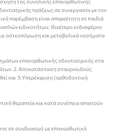
 άσκηση της συνολικής επανορθωτικής
δοντιατρικής πράξεως σε συνεργασία με τον
ική παρέμβαση είναι απαραίτητη σε παιδιά
λαπλών ειδικοτήτων. Ιδιαίτερο ενδιαφέρον
ν με οστεοπόρωση και μεταβολικά νοσήματα
λημάτων επανορθωτικής οδοντιατρικής στα
ημάτων. 2. Αποκατάσταση σταυροειδούς
υθεί και 5.Υπερέκφυση (ορθοδοντική
τική θεραπεία και κατά συνέπεια απαιτούν
ησης σε συνδυασμό με επανορθωτική