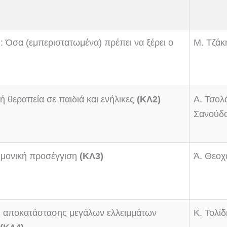
: Όσα (εμπεριστατωμένα) πρέπει να ξέρει ο
Μ. Τζάκ
ή θεραπεία σε παιδιά και ενήλικες
(ΚΛ2)
Α. Τσολά
Σανούδ
τημονική προσέγγιση
(ΚΛ3)
Ά. Θεοχ
ς αποκατάστασης μεγάλων ελλειμμάτων
Κ. Τολί