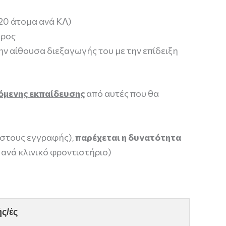
20 άτομα ανά ΚΛ)
δρος
ην αίθουσα διεξαγωγής του με την επίδειξη
όμενης εκπαίδευσης
από αυτές που θα
στους εγγραφής),
παρέχεται η δυνατότητα
ανά κλινικό φροντιστήριο)
ς/ές