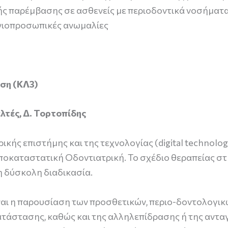
ς παρέμβασης σε ασθενείς με περιοδοντικά νοσήματ
ανιοπροσωπικές ανωμαλίες
ιση (ΚΛ3)
λτές, Δ. Τορτοπίδης
ικής επιστήμης και της τεχνολογίας (digital technol
Αποκαταστατική Οδοντιατρική. Το σχέδιο θεραπείας στ
ερη δύσκολη διαδικασία.
ίναι η παρουσίαση των προσθετικών, περιο-δοντολογι
ατάστασης, καθώς και της αλληλεπίδρασης ή της αντ