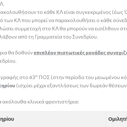
Λ.
ακολουθήσουν το κάθε ΚΛ είναι συγκεκριμένος (έως 1
μό των ΚΛ που μπορεί να παρακολουθήσει ο κάθε σύνε
ηλώσει συμμετοχή στο ΚΛ θα μπορούν να εισέλθουν στ
αλάβουν από τη Γραμματεία του Συνεδρίου.
ρια θα δοθούν
επιπλέον πιστωτικές μονάδες συνεχιζ
εδρίου.
ο
γγραφής στο 43
ΠΟΣ (στην περίοδο του μειωμένου κό
στηρίου
(ισχύει μέχρι εξαντλήσεως των δωρεάν θέσεων 
α ακόλουθα κλινικά φροντιστήρια:
τηρίου
Ομιλητή