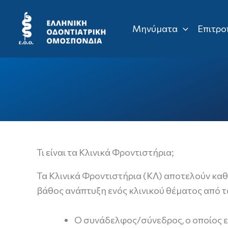
Μετάβαση
στο
Μηνύματα
Επιτρο
περιεχόμενο
Τι είναι τα Κλινικά Φροντιστήρια;
Τα Κλινικά Φροντιστήρια (ΚΛ) αποτελούν καθ
βάθος ανάπτυξη ενός κλινικού θέματος από 
Ο συνάδελφος/σύνεδρος, ο οποίος ε