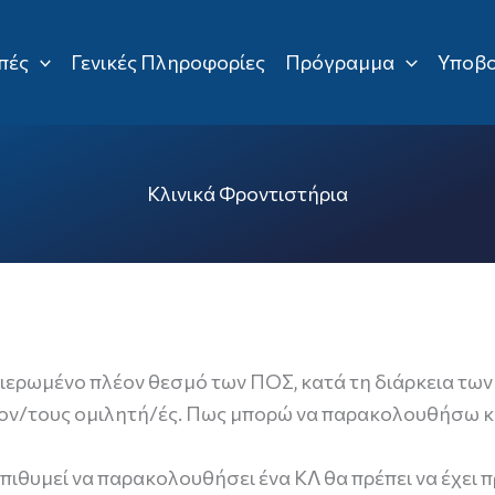
πές
Γενικές Πληροφορίες
Πρόγραμμα
Υποβο
Κλινικά Φροντιστήρια
ιερωμένο πλέον θεσμό των ΠΟΣ, κατά τη διάρκεια των
τον/τους ομιλητή/ές. Πως μπορώ να παρακολουθήσω κά
πιθυμεί να παρακολουθήσει ένα ΚΛ θα πρέπει να έχει