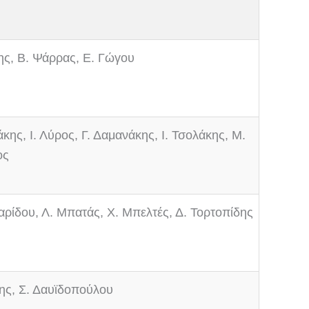
ης, Β. Ψάρρας, Ε. Γώγου
κης, Ι. Λύρος, Γ. Δαμανάκης, Ι. Τσολάκης, Μ.
ος
αρίδου, Λ. Μπατάς, Χ. Μπελτές, Δ. Τορτοπίδης
δης, Σ. Δαυϊδοπούλου