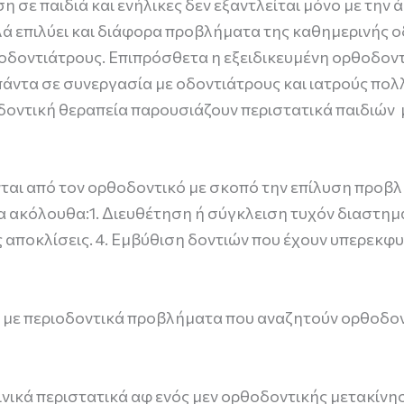
 σε παιδιά και ενήλικες δεν εξαντλείται μόνο με την
ά επιλύει και διάφορα προβλήματα της καθημερινής ο
 οδοντιάτρους. Επιπρόσθετα η εξειδικευμένη ορθοδοντ
άντα σε συνεργασία με οδοντιάτρους και ιατρούς πολ
δοντική θεραπεία παρουσιάζουν περιστατικά παιδιώ
ται από τον ορθοδοντικό με σκοπό την επίλυση προβ
 τα ακόλουθα:1. Διευθέτηση ή σύγκλειση τυχόν διαστ
 αποκλίσεις. 4. Εμβύθιση δοντιών που έχουν υπερεκφ
ς με περιοδοντικά προβλήματα που αναζητούν ορθοδον
ινικά περιστατικά αφ ενός μεν ορθοδοντικής μετακίν