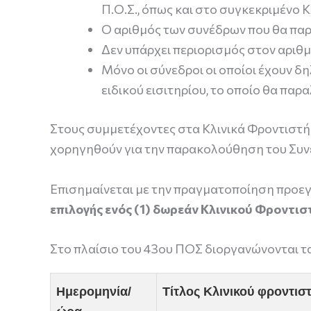
Π.Ο.Σ., όπως και στο συγκεκριμένο Κ
Ο αριθμός των συνέδρων που θα παρ
Δεν υπάρχει περιορισμός στον αριθ
Μόνο οι σύνεδροι οι οποίοι έχουν δ
ειδικού εισιτηρίου, το οποίο θα παρ
Στους συμμετέχοντες στα Κλινικά Φροντιστή
χορηγηθούν για την παρακολούθηση του Συν
Επισημαίνεται με την πραγματοποίηση προε
επιλογής ενός (1) δωρεάν Κλινικού Φροντι
Στο πλαίσιο του 43ου ΠΟΣ διοργανώνονται τ
Ημερομηνία/
Τίτλος Κλινικού φροντισ