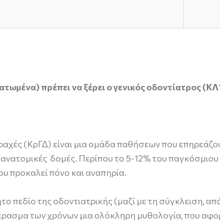
τωμένα) πρέπει να ξέρει ο γενικός οδοντίατρος (ΚΛ
ραχές (ΚρΓΔ) είναι μια ομάδα παθήσεων που επηρεάζο
 ανατομικές δομές. Περίπου το 5-12% του παγκόσμιου π
υ προκαλεί πόνο και αναπηρία.
ο πεδίο της οδοντιατρικής (μαζί με τη σύγκλειση, από
 πέρασμα των χρόνων μια ολόκληρη μυθολογία, που αφορ