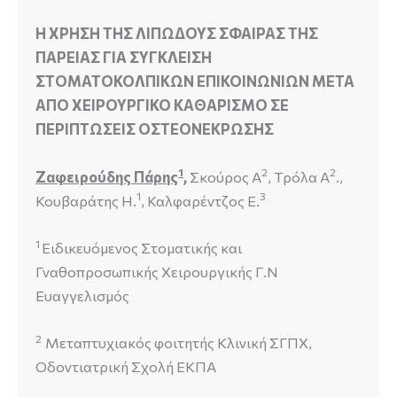
Η ΧΡΗΣΗ ΤΗΣ ΛΙΠΩΔΟΥΣ ΣΦΑΙΡΑΣ ΤΗΣ
ΠΑΡΕΙΑΣ ΓΙΑ ΣΥΓΚΛΕΙΣΗ
ΣΤΟΜΑΤΟΚΟΛΠΙΚΩΝ ΕΠΙΚΟΙΝΩΝΙΩΝ ΜΕΤΑ
ΑΠΟ ΧΕΙΡΟΥΡΓΙΚΟ ΚΑΘΑΡΙΣΜΟ ΣΕ
ΠΕΡΙΠΤΩΣΕΙΣ ΟΣΤΕΟΝΕΚΡΩΣΗΣ
1
2
2
Ζαφειρούδης Πάρης
,
Σκούρος Α
, Τρόλα Α
.,
1
3
Κουβαράτης Η.
, Καλφαρέντζος Ε.
1
Ειδικευόμενος Στοματικής και
Γναθοπροσωπικής Χειρουργικής Γ.Ν
Ευαγγελισμός
2
Μεταπτυχιακός φοιτητής Κλινική ΣΓΠΧ,
Οδοντιατρική Σχολή ΕΚΠΑ