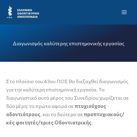
Μετάβαση
Mai
στο
Men
περιεχόμενο
Διαγωνισμός καλύτερης επιστημονικής εργασίας
Στο πλαίσιο του 43ου ΠΟΣ θα διεξαχθεί διαγωνισμός
για την καλύτερη επιστημονική εργασία. Το
διαγωνιστικό αυτό μέρος του Συνεδρίου χωρίζεται σε
δύο μέρη: το πρώτο αφορά σε
πτυχιούχους
οδοντιάτρους
, και το δεύτερο σε
προπτυχιακούς/
κές φοιτητές/τριες Οδοντιατρικής
.