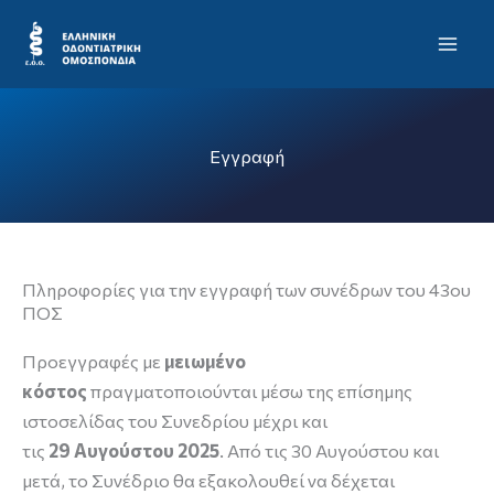
Μετάβαση
Mai
στο
Men
περιεχόμενο
Εγγραφή
Πληροφορίες για την εγγραφή των συνέδρων του 43ου
ΠΟΣ
Προεγγραφές με
μειωμένο
κόστος
πραγματοποιούνται μέσω της επίσημης
ιστοσελίδας του Συνεδρίου μέχρι και
τις
29 Αυγούστου 2025
. Από τις 30 Αυγούστου και
μετά, το Συνέδριο θα εξακολουθεί να δέχεται