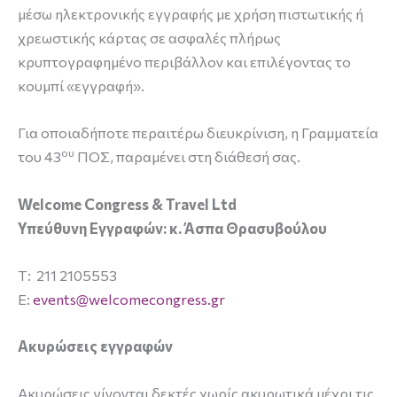
μέσω ηλεκτρονικής εγγραφής με χρήση πιστωτικής ή
χρεωστικής κάρτας σε ασφαλές πλήρως
κρυπτογραφημένο περιβάλλον και επιλέγοντας το
κουμπί «εγγραφή».
Για οποιαδήποτε περαιτέρω διευκρίνιση, η Γραμματεία
ου
του 43
ΠΟΣ, παραμένει στη διάθεσή σας.
Welcome
Congress
&
Travel
Ltd
Υπεύθυνη Εγγραφών: κ. Άσπα Θρασυβούλου
T: 211 2105553
E:
events
@
welcomecongress
.
gr
Ακυρώσεις εγγραφών
Ακυρώσεις γίνονται δεκτές χωρίς ακυρωτικά μέχρι τις