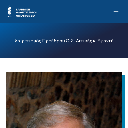
Μετάβαση
Mai
στο
Men
περιεχόμενο
Χαιρετισμός Προέδρου Ο.Σ. Αττικής κ. Υφαντή